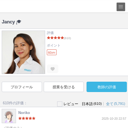
Jancy
評価
(610)
ポイント
60
pts
プロフィール
授業を受ける
教師の評価
610件の評価：
|
レビュー
日本語
(610)
全て
(5,791)
Noriko
2025-10-20 22:57