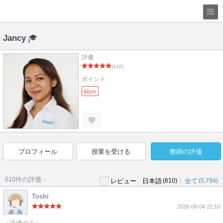
Jancy
評価
(610)
ポイント
60
pts
プロフィール
授業を受ける
教師の評価
610件の評価：
|
レビュー
日本語
(610)
全て
(5,794)
Toshi
2026-08-04 22:10