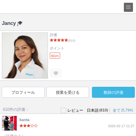
Jancy
評価
(610)
ポイント
60
pts
プロフィール
授業を受ける
教師の評価
610件の評価：
|
レビュー
日本語
(610)
全て
(5,794)
kanta
2026-02-17 21:27