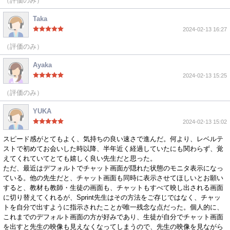
（評価のみ）
Taka
2024-02-13 16:27
（評価のみ）
Ayaka
2024-02-13 15:25
（評価のみ）
YUKA
2024-02-13 15:02
スピード感がとてもよく、気持ちの良い速さで進んだ。何より、レベルテ
ストで初めてお会いした時以降、半年近く経過していたにも関わらず、覚
えてくれていてとても嬉しく良い先生だと思った。
ただ、最近はデフォルトでチャット画面が隠れた状態のモニタ表示になっ
ている。他の先生だと、チャット画面も同時に表示させてほしいとお願い
すると、教材も教師・生徒の画面も、チャットもすべて映し出される画面
に切り替えてくれるが、Sprint先生はその方法をご存じではなく、チャッ
トを自分で出すように指示されたことが唯一残念な点だった。個人的に、
これまでのデフォルト画面の方が好みであり、生徒が自分でチャット画面
を出すと先生の映像も見えなくなってしまうので、先生の映像を見ながら